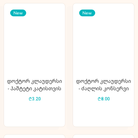
New
New
დოქტორ კლაუდერსი
დოქტორ კლაუდერსი
- პაშტეტი კატისთვის
- ძაღლის კონსერვი
3 სახეობის
კუჭ-ნაწლავისთვის
₾3.20
₾8.00
ფრინველის ხორცით
400გრ Intestinal Special
100გრ Pearls 3 Kind of
Diet
Poultry