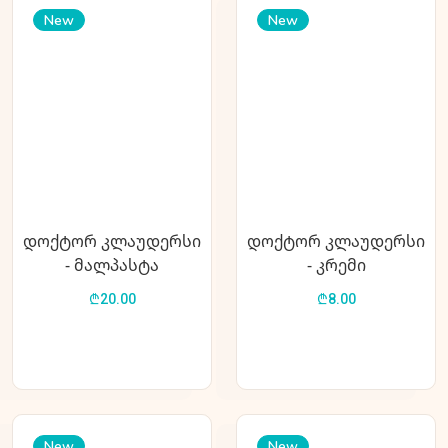
New
New
დოქტორ კლაუდერსი
დოქტორ კლაუდერსი
- მალპასტა
- კრემი
კუჭნაწლავისთვის
ძაღლი&კატისთვის
₾20.00
₾8.00
ტაურინით 100გ.
ქათმის ხორცით და
ღვიძლით 75გ.
New
New