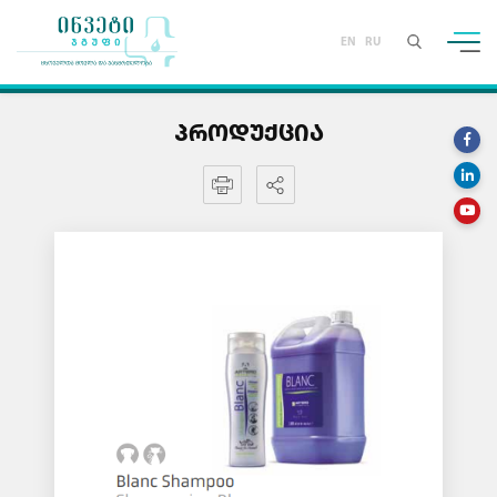
EN
RU
ᲞᲠᲝᲓᲣᲥᲪᲘᲐ