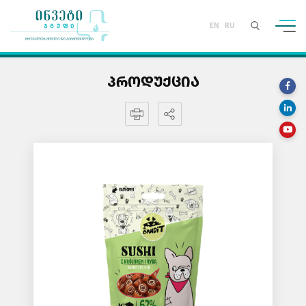
EN
RU
ᲞᲠᲝᲓᲣᲥᲪᲘᲐ